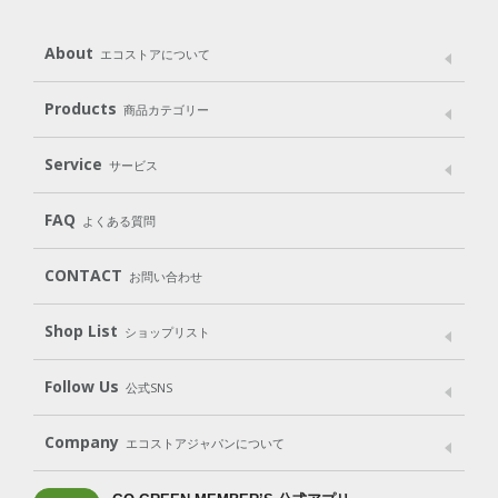
About
エコストアについて
メッセージ
ブランドストーリー
製品へのこだわり
Products
商品カテゴリー
パッケージへのこだわり
動物実験をしない
Laundry
Dish
（洗たく用洗剤）
（食器用洗剤）
Service
サービス
遺伝子組み換えでない
Cleaning
Baby
Kids
（住居用洗剤）
（ベビー）
（キッズ）
User Guide
My Page
Mail Magazine
FAQ
よくある質問
Body
Hair
Oral care
（ボディ）
（ヘア）
（オーラルケア）
Subscription（定期便）
CONTACT
お問い合わせ
Goods
Kit
（グッズ）
（WEB限定キット）
Shop List
Gift set
ショップリスト
（ギフトセット）
Shop List
GO GREEN CARD
Follow Us
公式SNS
LINE＠
Instagram
Facebook
X
Company
エコストアジャパンについて
会社案内
ご利用規約
プライバシーポリシー