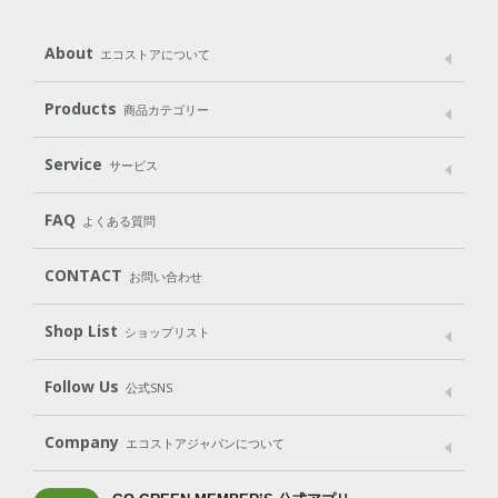
About
エコストアについて
メッセージ
ブランドストーリー
製品へのこだわり
Products
商品カテゴリー
パッケージへのこだわり
動物実験をしない
Laundry
Dish
（洗たく用洗剤）
（食器用洗剤）
Service
サービス
遺伝子組み換えでない
Cleaning
Baby
Kids
（住居用洗剤）
（ベビー）
（キッズ）
User Guide
My Page
Mail Magazine
FAQ
よくある質問
Body
Hair
Oral care
（ボディ）
（ヘア）
（オーラルケア）
Subscription（定期便）
CONTACT
お問い合わせ
Goods
Kit
（グッズ）
（WEB限定キット）
Shop List
Gift set
ショップリスト
（ギフトセット）
Shop List
GO GREEN CARD
Follow Us
公式SNS
LINE＠
Instagram
Facebook
X
Company
エコストアジャパンについて
会社案内
ご利用規約
プライバシーポリシー