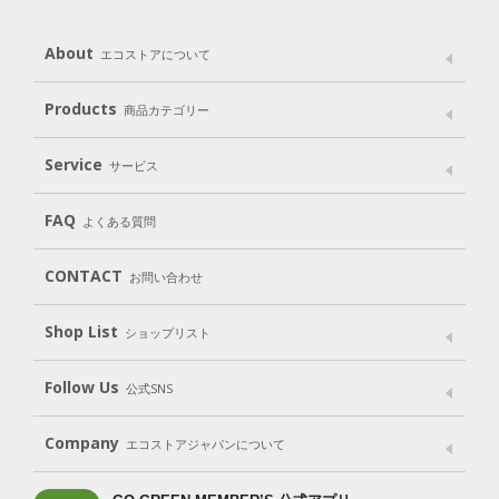
About
エコストアについて
メッセージ
ブランドストーリー
製品へのこだわり
Products
商品カテゴリー
パッケージへのこだわり
動物実験をしない
Laundry
Dish
（洗たく用洗剤）
（食器用洗剤）
Service
サービス
遺伝子組み換えでない
Cleaning
Baby
Kids
（住居用洗剤）
（ベビー）
（キッズ）
User Guide
My Page
Mail Magazine
FAQ
よくある質問
Body
Hair
Oral care
（ボディ）
（ヘア）
（オーラルケア）
Subscription（定期便）
CONTACT
お問い合わせ
Goods
Kit
（グッズ）
（WEB限定キット）
Shop List
Gift set
ショップリスト
（ギフトセット）
Shop List
GO GREEN CARD
Follow Us
公式SNS
LINE＠
Instagram
Facebook
X
Company
エコストアジャパンについて
会社案内
ご利用規約
プライバシーポリシー