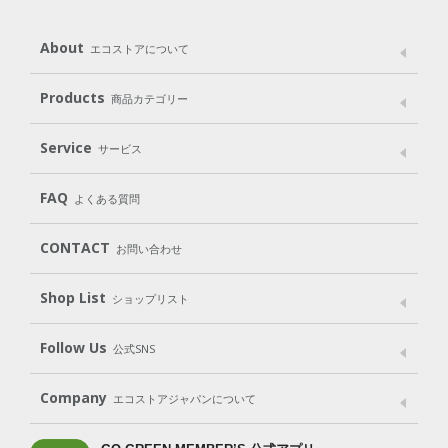
About
エコストアについて
メッセージ
ブランドストーリー
製品へのこだわり
Products
商品カテゴリー
パッケージへのこだわり
動物実験をしない
Laundry
Dish
（洗たく用洗剤）
（食器用洗剤）
Service
サービス
遺伝子組み換えでない
Cleaning
Baby
Kids
（住居用洗剤）
（ベビー）
（キッズ）
User Guide
My Page
Mail Magazine
FAQ
よくある質問
Body
Hair
Oral care
（ボディ）
（ヘア）
（オーラルケア）
Subscription（定期便）
CONTACT
お問い合わせ
Goods
Kit
（グッズ）
（WEB限定キット）
Shop List
Gift set
ショップリスト
（ギフトセット）
Shop List
GO GREEN CARD
Follow Us
公式SNS
LINE＠
Instagram
Facebook
X
Company
エコストアジャパンについて
会社案内
ご利用規約
プライバシーポリシー