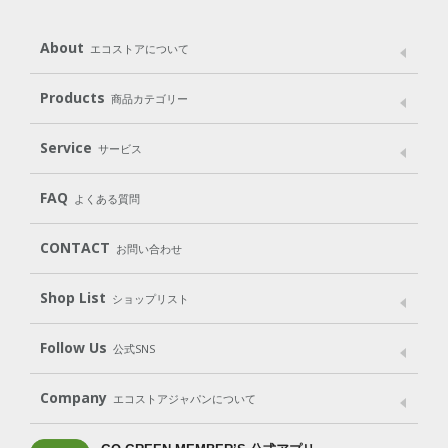
About
エコストアについて
メッセージ
ブランドストーリー
製品へのこだわり
Products
商品カテゴリー
パッケージへのこだわり
動物実験をしない
Laundry
Dish
（洗たく用洗剤）
（食器用洗剤）
Service
サービス
遺伝子組み換えでない
Cleaning
Baby
Kids
（住居用洗剤）
（ベビー）
（キッズ）
User Guide
My Page
Mail Magazine
FAQ
よくある質問
Body
Hair
Oral care
（ボディ）
（ヘア）
（オーラルケア）
Subscription（定期便）
CONTACT
お問い合わせ
Goods
Kit
（グッズ）
（WEB限定キット）
Shop List
Gift set
ショップリスト
（ギフトセット）
Shop List
GO GREEN CARD
Follow Us
公式SNS
LINE＠
Instagram
Facebook
X
Company
エコストアジャパンについて
会社案内
ご利用規約
プライバシーポリシー