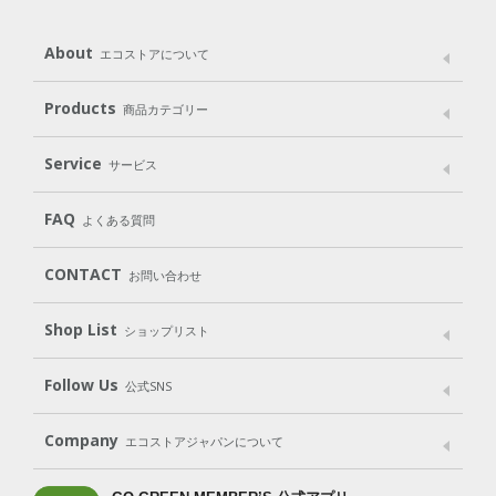
About
エコストアについて
メッセージ
ブランドストーリー
製品へのこだわり
Products
商品カテゴリー
パッケージへのこだわり
動物実験をしない
Laundry
Dish
（洗たく用洗剤）
（食器用洗剤）
Service
サービス
遺伝子組み換えでない
Cleaning
Baby
Kids
（住居用洗剤）
（ベビー）
（キッズ）
User Guide
My Page
Mail Magazine
FAQ
よくある質問
Body
Hair
Oral care
（ボディ）
（ヘア）
（オーラルケア）
Subscription（定期便）
CONTACT
お問い合わせ
Goods
Kit
（グッズ）
（WEB限定キット）
Shop List
Gift set
ショップリスト
（ギフトセット）
Shop List
GO GREEN CARD
Follow Us
公式SNS
LINE＠
Instagram
Facebook
X
Company
エコストアジャパンについて
会社案内
ご利用規約
プライバシーポリシー