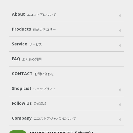
About
エコストアについて
メッセージ
ブランドストーリー
製品へのこだわり
Products
商品カテゴリー
パッケージへのこだわり
動物実験をしない
Laundry
Dish
（洗たく用洗剤）
（食器用洗剤）
Service
サービス
遺伝子組み換えでない
Cleaning
Baby
Kids
（住居用洗剤）
（ベビー）
（キッズ）
User Guide
My Page
Mail Magazine
FAQ
よくある質問
Body
Hair
Oral care
（ボディ）
（ヘア）
（オーラルケア）
Subscription（定期便）
CONTACT
お問い合わせ
Goods
Kit
（グッズ）
（WEB限定キット）
Shop List
Gift set
ショップリスト
（ギフトセット）
Shop List
GO GREEN CARD
Follow Us
公式SNS
LINE＠
Instagram
Facebook
X
Company
エコストアジャパンについて
会社案内
ご利用規約
プライバシーポリシー