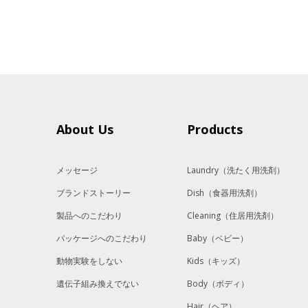
About Us
Products
メッセージ
Laundry
（洗たく用洗剤）
ブランドストーリー
Dish
（食器用洗剤）
製品へのこだわり
Cleaning
（住居用洗剤）
パッケージへのこだわり
Baby
（ベビー）
動物実験をしない
Kids
（キッズ）
遺伝子組み換えでない
Body
（ボディ）
Hair
（ヘア）