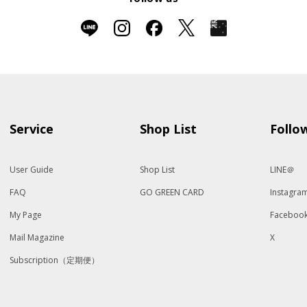
Service
Shop List
Follo
User Guide
Shop List
LINE＠
FAQ
GO GREEN CARD
Instagra
My Page
Faceboo
Mail Magazine
X
Subscription（定期便）