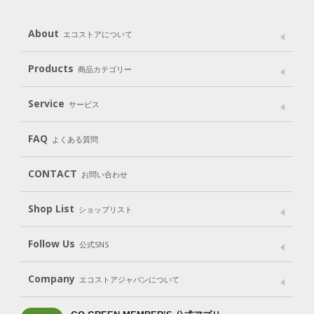
About
エコストアについて
メッセージ
ブランドストーリー
製品へのこだわり
Products
商品カテゴリー
パッケージへのこだわり
動物実験をしない
Laundry
Dish
（洗たく用洗剤）
（食器用洗剤）
Service
サービス
遺伝子組み換えでない
Cleaning
Baby
Kids
（住居用洗剤）
（ベビー）
（キッズ）
User Guide
My Page
Mail Magazine
FAQ
よくある質問
Body
Hair
Oral care
（ボディ）
（ヘア）
（オーラルケア）
Subscription（定期便）
CONTACT
お問い合わせ
Goods
Kit
（グッズ）
（WEB限定キット）
Shop List
Gift set
ショップリスト
（ギフトセット）
Shop List
GO GREEN CARD
Follow Us
公式SNS
LINE＠
Instagram
Facebook
X
Company
エコストアジャパンについて
会社案内
ご利用規約
プライバシーポリシー