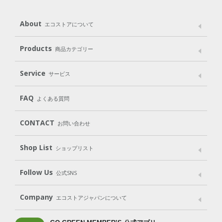
About
エコストアについて
メッセージ
ブランドストーリー
製品へのこだわり
Products
商品カテゴリー
パッケージへのこだわり
動物実験をしない
Laundry
Dish
（洗たく用洗剤）
（食器用洗剤）
Service
サービス
遺伝子組み換えでない
Cleaning
Baby
Kids
（住居用洗剤）
（ベビー）
（キッズ）
User Guide
My Page
Mail Magazine
FAQ
よくある質問
Body
Hair
Oral care
（ボディ）
（ヘア）
（オーラルケア）
Subscription（定期便）
CONTACT
お問い合わせ
Goods
Kit
（グッズ）
（WEB限定キット）
Shop List
Gift set
ショップリスト
（ギフトセット）
Shop List
GO GREEN CARD
Follow Us
公式SNS
LINE＠
Instagram
Facebook
X
Company
エコストアジャパンについて
会社案内
ご利用規約
プライバシーポリシー