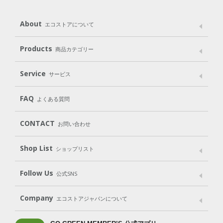
About
エコストアについて
メッセージ
ブランドストーリー
製品へのこだわり
Products
商品カテゴリー
パッケージへのこだわり
動物実験をしない
Laundry
Dish
（洗たく用洗剤）
（食器用洗剤）
Service
サービス
遺伝子組み換えでない
Cleaning
Baby
Kids
（住居用洗剤）
（ベビー）
（キッズ）
User Guide
My Page
Mail Magazine
FAQ
よくある質問
Body
Hair
Oral care
（ボディ）
（ヘア）
（オーラルケア）
Subscription（定期便）
CONTACT
お問い合わせ
Goods
Kit
（グッズ）
（WEB限定キット）
Shop List
Gift set
ショップリスト
（ギフトセット）
Shop List
GO GREEN CARD
Follow Us
公式SNS
LINE＠
Instagram
Facebook
X
Company
エコストアジャパンについて
会社案内
ご利用規約
プライバシーポリシー