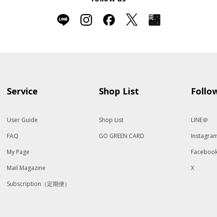
Service
Shop List
Follo
User Guide
Shop List
LINE＠
FAQ
GO GREEN CARD
Instagra
My Page
Faceboo
Mail Magazine
X
Subscription（定期便）