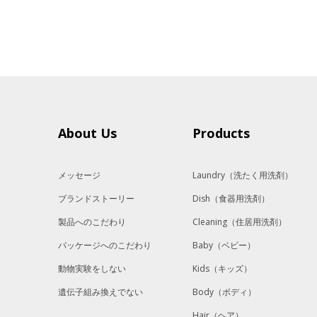
About Us
Products
メッセージ
Laundry
（洗たく用洗剤）
ブランドストーリー
Dish
（食器用洗剤）
製品へのこだわり
Cleaning
（住居用洗剤）
パッケージへのこだわり
Baby
（ベビー）
動物実験をしない
Kids
（キッズ）
遺伝子組み換えでない
Body
（ボディ）
Hair
（ヘア）