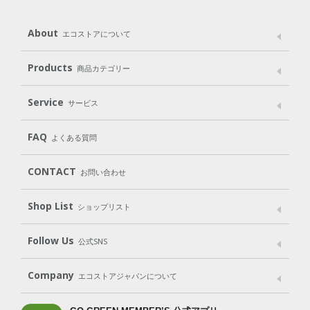
About
エコストアについて
メッセージ
ブランドストーリー
製品へのこだわり
Products
商品カテゴリー
パッケージへのこだわり
動物実験をしない
Laundry
Dish
（洗たく用洗剤）
（食器用洗剤）
Service
サービス
遺伝子組み換えでない
Cleaning
Baby
Kids
（住居用洗剤）
（ベビー）
（キッズ）
User Guide
My Page
Mail Magazine
FAQ
よくある質問
Body
Hair
Oral care
（ボディ）
（ヘア）
（オーラルケア）
Subscription（定期便）
CONTACT
お問い合わせ
Goods
Kit
（グッズ）
（WEB限定キット）
Shop List
Gift set
ショップリスト
（ギフトセット）
Shop List
GO GREEN CARD
Follow Us
公式SNS
LINE＠
Instagram
Facebook
X
Company
エコストアジャパンについて
会社案内
ご利用規約
プライバシーポリシー