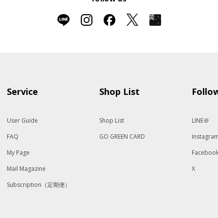
Service
Shop List
Follo
User Guide
Shop List
LINE＠
FAQ
GO GREEN CARD
Instagra
My Page
Faceboo
Mail Magazine
X
Subscription（定期便）