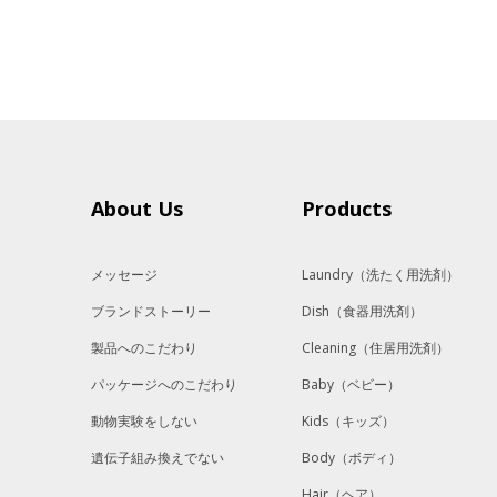
About Us
Products
メッセージ
Laundry
（洗たく用洗剤）
ブランドストーリー
Dish
（食器用洗剤）
製品へのこだわり
Cleaning
（住居用洗剤）
パッケージへのこだわり
Baby
（ベビー）
動物実験をしない
Kids
（キッズ）
遺伝子組み換えでない
Body
（ボディ）
Hair
（ヘア）