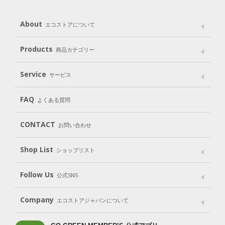
About
エコストアについて
メッセージ
ブランドストーリー
製品へのこだわり
Products
商品カテゴリー
パッケージへのこだわり
動物実験をしない
Laundry
Dish
（洗たく用洗剤）
（食器用洗剤）
Service
サービス
遺伝子組み換えでない
Cleaning
Baby
Kids
（住居用洗剤）
（ベビー）
（キッズ）
User Guide
My Page
Mail Magazine
FAQ
よくある質問
Body
Hair
Oral care
（ボディ）
（ヘア）
（オーラルケア）
Subscription（定期便）
CONTACT
お問い合わせ
Goods
Kit
（グッズ）
（WEB限定キット）
Shop List
Gift set
ショップリスト
（ギフトセット）
Shop List
GO GREEN CARD
Follow Us
公式SNS
LINE＠
Instagram
Facebook
X
Company
エコストアジャパンについて
会社案内
ご利用規約
プライバシーポリシー