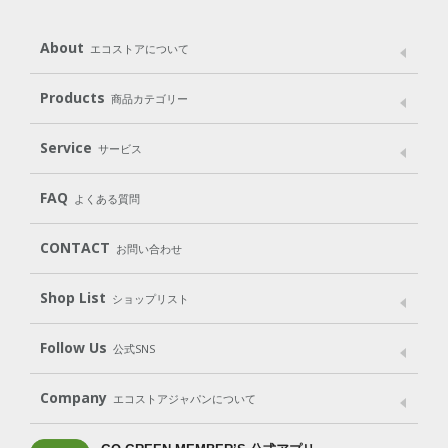
About
エコストアについて
メッセージ
ブランドストーリー
製品へのこだわり
Products
商品カテゴリー
パッケージへのこだわり
動物実験をしない
Laundry
Dish
（洗たく用洗剤）
（食器用洗剤）
Service
サービス
遺伝子組み換えでない
Cleaning
Baby
Kids
（住居用洗剤）
（ベビー）
（キッズ）
User Guide
My Page
Mail Magazine
FAQ
よくある質問
Body
Hair
Oral care
（ボディ）
（ヘア）
（オーラルケア）
Subscription（定期便）
CONTACT
お問い合わせ
Goods
Kit
（グッズ）
（WEB限定キット）
Shop List
Gift set
ショップリスト
（ギフトセット）
Shop List
GO GREEN CARD
Follow Us
公式SNS
LINE＠
Instagram
Facebook
X
Company
エコストアジャパンについて
会社案内
ご利用規約
プライバシーポリシー