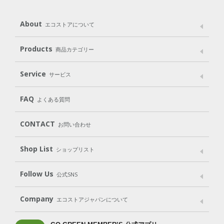
About
エコストアについて
メッセージ
ブランドストーリー
製品へのこだわり
Products
商品カテゴリー
パッケージへのこだわり
動物実験をしない
Laundry
Dish
（洗たく用洗剤）
（食器用洗剤）
Service
サービス
遺伝子組み換えでない
Cleaning
Baby
Kids
（住居用洗剤）
（ベビー）
（キッズ）
User Guide
My Page
Mail Magazine
FAQ
よくある質問
Body
Hair
Oral care
（ボディ）
（ヘア）
（オーラルケア）
Subscription（定期便）
CONTACT
お問い合わせ
Goods
Kit
（グッズ）
（WEB限定キット）
Shop List
Gift set
ショップリスト
（ギフトセット）
Shop List
GO GREEN CARD
Follow Us
公式SNS
LINE＠
Instagram
Facebook
X
Company
エコストアジャパンについて
会社案内
ご利用規約
プライバシーポリシー