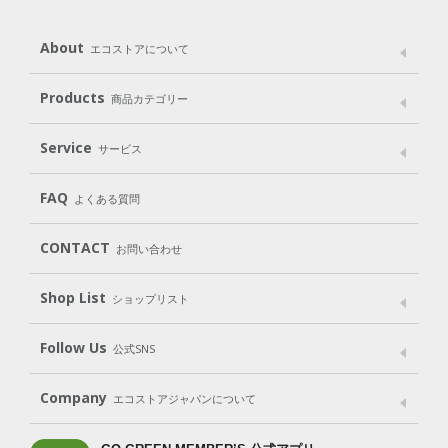
About
エコストアについて
メッセージ
ブランドストーリー
製品へのこだわり
Products
商品カテゴリー
パッケージへのこだわり
動物実験をしない
Laundry
Dish
（洗たく用洗剤）
（食器用洗剤）
Service
サービス
遺伝子組み換えでない
Cleaning
Baby
Kids
（住居用洗剤）
（ベビー）
（キッズ）
User Guide
My Page
Mail Magazine
FAQ
よくある質問
Body
Hair
Oral care
（ボディ）
（ヘア）
（オーラルケア）
Subscription（定期便）
CONTACT
お問い合わせ
Goods
Kit
（グッズ）
（WEB限定キット）
Shop List
Gift set
ショップリスト
（ギフトセット）
Shop List
GO GREEN CARD
Follow Us
公式SNS
LINE＠
Instagram
Facebook
X
Company
エコストアジャパンについて
会社案内
ご利用規約
プライバシーポリシー