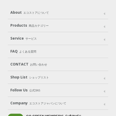
About
エコストアについて
メッセージ
ブランドストーリー
製品へのこだわり
Products
商品カテゴリー
パッケージへのこだわり
動物実験をしない
Laundry
Dish
（洗たく用洗剤）
（食器用洗剤）
Service
サービス
遺伝子組み換えでない
Cleaning
Baby
Kids
（住居用洗剤）
（ベビー）
（キッズ）
User Guide
My Page
Mail Magazine
FAQ
よくある質問
Body
Hair
Oral care
（ボディ）
（ヘア）
（オーラルケア）
Subscription（定期便）
CONTACT
お問い合わせ
Goods
Kit
（グッズ）
（WEB限定キット）
Shop List
Gift set
ショップリスト
（ギフトセット）
Shop List
GO GREEN CARD
Follow Us
公式SNS
LINE＠
Instagram
Facebook
X
Company
エコストアジャパンについて
会社案内
ご利用規約
プライバシーポリシー