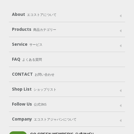
About
エコストアについて
メッセージ
ブランドストーリー
製品へのこだわり
Products
商品カテゴリー
パッケージへのこだわり
動物実験をしない
Laundry
Dish
（洗たく用洗剤）
（食器用洗剤）
Service
サービス
遺伝子組み換えでない
Cleaning
Baby
Kids
（住居用洗剤）
（ベビー）
（キッズ）
User Guide
My Page
Mail Magazine
FAQ
よくある質問
Body
Hair
Oral care
（ボディ）
（ヘア）
（オーラルケア）
Subscription（定期便）
CONTACT
お問い合わせ
Goods
Kit
（グッズ）
（WEB限定キット）
Shop List
Gift set
ショップリスト
（ギフトセット）
Shop List
GO GREEN CARD
Follow Us
公式SNS
LINE＠
Instagram
Facebook
X
Company
エコストアジャパンについて
会社案内
ご利用規約
プライバシーポリシー