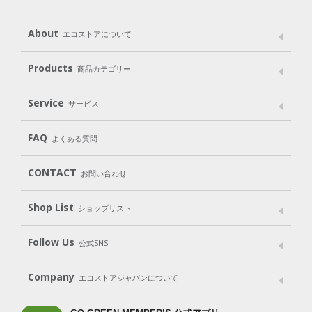
About
エコストアについて
メッセージ
ブランドストーリー
製品へのこだわり
Products
商品カテゴリー
パッケージへのこだわり
動物実験をしない
Laundry
Dish
（洗たく用洗剤）
（食器用洗剤）
Service
サービス
遺伝子組み換えでない
Cleaning
Baby
Kids
（住居用洗剤）
（ベビー）
（キッズ）
User Guide
My Page
Mail Magazine
FAQ
よくある質問
Body
Hair
Oral care
（ボディ）
（ヘア）
（オーラルケア）
Subscription（定期便）
CONTACT
お問い合わせ
Goods
Kit
（グッズ）
（WEB限定キット）
Shop List
Gift set
ショップリスト
（ギフトセット）
Shop List
GO GREEN CARD
Follow Us
公式SNS
LINE＠
Instagram
Facebook
X
Company
エコストアジャパンについて
会社案内
ご利用規約
プライバシーポリシー