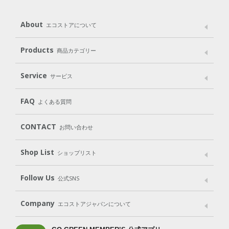
About
エコストアについて
メッセージ
ブランドストーリー
製品へのこだわり
Products
商品カテゴリー
パッケージへのこだわり
動物実験をしない
Laundry
Dish
（洗たく用洗剤）
（食器用洗剤）
Service
サービス
遺伝子組み換えでない
Cleaning
Baby
Kids
（住居用洗剤）
（ベビー）
（キッズ）
User Guide
My Page
Mail Magazine
FAQ
よくある質問
Body
Hair
Oral care
（ボディ）
（ヘア）
（オーラルケア）
Subscription（定期便）
CONTACT
お問い合わせ
Goods
Kit
（グッズ）
（WEB限定キット）
Shop List
Gift set
ショップリスト
（ギフトセット）
Shop List
GO GREEN CARD
Follow Us
公式SNS
LINE＠
Instagram
Facebook
X
Company
エコストアジャパンについて
会社案内
ご利用規約
プライバシーポリシー