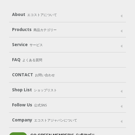
About
エコストアについて
メッセージ
ブランドストーリー
製品へのこだわり
Products
商品カテゴリー
パッケージへのこだわり
動物実験をしない
Laundry
Dish
（洗たく用洗剤）
（食器用洗剤）
Service
サービス
遺伝子組み換えでない
Cleaning
Baby
Kids
（住居用洗剤）
（ベビー）
（キッズ）
User Guide
My Page
Mail Magazine
FAQ
よくある質問
Body
Hair
Oral care
（ボディ）
（ヘア）
（オーラルケア）
Subscription（定期便）
CONTACT
お問い合わせ
Goods
Kit
（グッズ）
（WEB限定キット）
Shop List
Gift set
ショップリスト
（ギフトセット）
Shop List
GO GREEN CARD
Follow Us
公式SNS
LINE＠
Instagram
Facebook
X
Company
エコストアジャパンについて
会社案内
ご利用規約
プライバシーポリシー