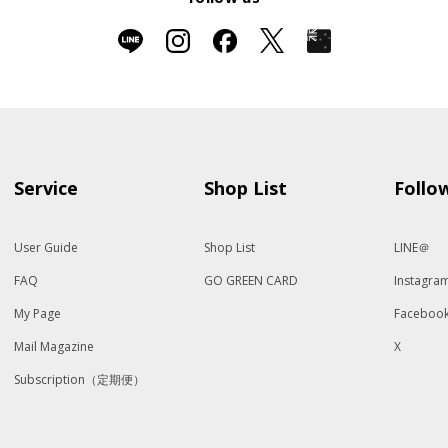
Service
Shop List
Follo
User Guide
Shop List
LINE＠
FAQ
GO GREEN CARD
Instagra
My Page
Faceboo
Mail Magazine
X
Subscription（定期便）