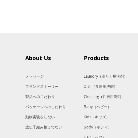
About Us
Products
メッセージ
Laundry
（洗たく用洗剤）
ブランドストーリー
Dish
（食器用洗剤）
製品へのこだわり
Cleaning
（住居用洗剤）
パッケージへのこだわり
Baby
（ベビー）
動物実験をしない
Kids
（キッズ）
遺伝子組み換えでない
Body
（ボディ）
Hair
（ヘア）