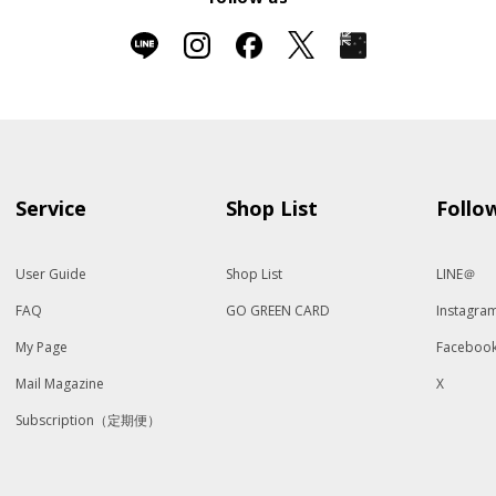
Service
Shop List
Follo
User Guide
Shop List
LINE＠
FAQ
GO GREEN CARD
Instagra
My Page
Faceboo
Mail Magazine
X
Subscription（定期便）