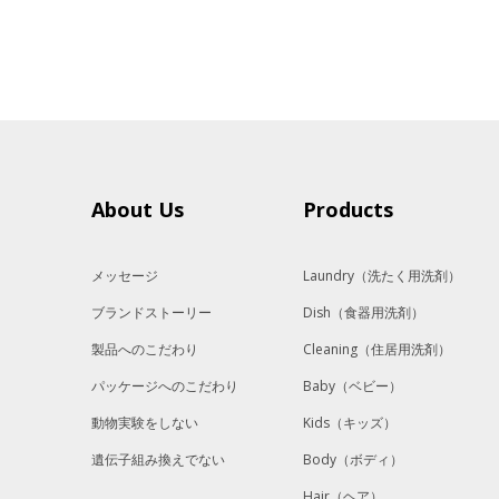
About Us
Products
メッセージ
Laundry
（洗たく用洗剤）
ブランドストーリー
Dish
（食器用洗剤）
製品へのこだわり
Cleaning
（住居用洗剤）
パッケージへのこだわり
Baby
（ベビー）
動物実験をしない
Kids
（キッズ）
遺伝子組み換えでない
Body
（ボディ）
Hair
（ヘア）