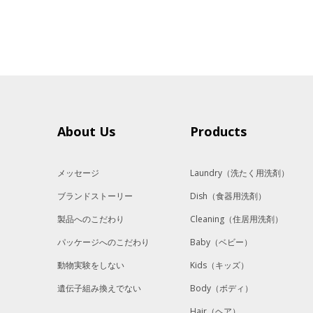
About Us
Products
メッセージ
Laundry
（洗たく用洗剤）
ブランドストーリー
Dish
（食器用洗剤）
製品へのこだわり
Cleaning
（住居用洗剤）
パッケージへのこだわり
Baby
（ベビー）
動物実験をしない
Kids
（キッズ）
遺伝子組み換えでない
Body
（ボディ）
Hair
（ヘア）