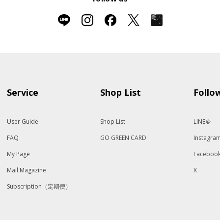
Service
Shop List
Follo
User Guide
Shop List
LINE＠
FAQ
GO GREEN CARD
Instagra
My Page
Faceboo
Mail Magazine
X
Subscription（定期便）