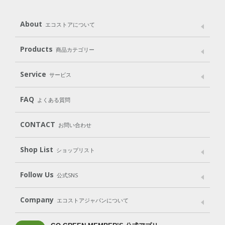
About
エコストアについて
メッセージ
ブランドストーリー
製品へのこだわり
Products
商品カテゴリー
パッケージへのこだわり
動物実験をしない
Laundry
Dish
（洗たく用洗剤）
（食器用洗剤）
Service
サービス
遺伝子組み換えでない
Cleaning
Baby
Kids
（住居用洗剤）
（ベビー）
（キッズ）
User Guide
My Page
Mail Magazine
FAQ
よくある質問
Body
Hair
Oral care
（ボディ）
（ヘア）
（オーラルケア）
Subscription（定期便）
CONTACT
お問い合わせ
Goods
Kit
（グッズ）
（WEB限定キット）
Shop List
Gift set
ショップリスト
（ギフトセット）
Shop List
GO GREEN CARD
Follow Us
公式SNS
LINE＠
Instagram
Facebook
X
Company
エコストアジャパンについて
会社案内
ご利用規約
プライバシーポリシー