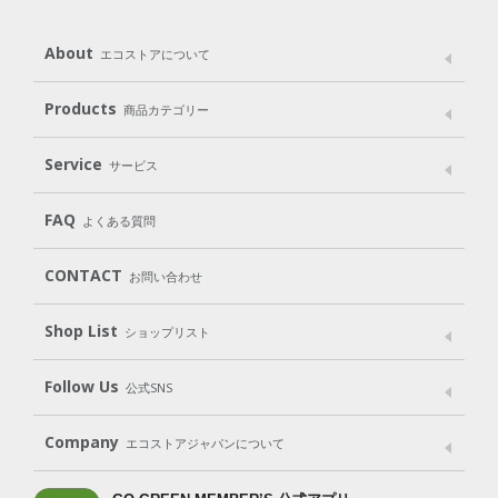
About
エコストアについて
メッセージ
ブランドストーリー
製品へのこだわり
Products
商品カテゴリー
パッケージへのこだわり
動物実験をしない
Laundry
Dish
（洗たく用洗剤）
（食器用洗剤）
Service
サービス
遺伝子組み換えでない
Cleaning
Baby
Kids
（住居用洗剤）
（ベビー）
（キッズ）
User Guide
My Page
Mail Magazine
FAQ
よくある質問
Body
Hair
Oral care
（ボディ）
（ヘア）
（オーラルケア）
Subscription（定期便）
CONTACT
お問い合わせ
Goods
Kit
（グッズ）
（WEB限定キット）
Shop List
Gift set
ショップリスト
（ギフトセット）
Shop List
GO GREEN CARD
Follow Us
公式SNS
LINE＠
Instagram
Facebook
X
Company
エコストアジャパンについて
会社案内
ご利用規約
プライバシーポリシー