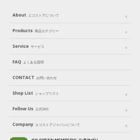
About
エコストアについて
メッセージ
ブランドストーリー
製品へのこだわり
Products
商品カテゴリー
パッケージへのこだわり
動物実験をしない
Laundry
Dish
（洗たく用洗剤）
（食器用洗剤）
Service
サービス
遺伝子組み換えでない
Cleaning
Baby
Kids
（住居用洗剤）
（ベビー）
（キッズ）
User Guide
My Page
Mail Magazine
FAQ
よくある質問
Body
Hair
Oral care
（ボディ）
（ヘア）
（オーラルケア）
Subscription（定期便）
CONTACT
お問い合わせ
Goods
Kit
（グッズ）
（WEB限定キット）
Shop List
Gift set
ショップリスト
（ギフトセット）
Shop List
GO GREEN CARD
Follow Us
公式SNS
LINE＠
Instagram
Facebook
X
Company
エコストアジャパンについて
会社案内
ご利用規約
プライバシーポリシー