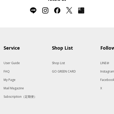
Service
Shop List
Follo
User Guide
Shop List
LINE＠
FAQ
GO GREEN CARD
Instagra
My Page
Faceboo
Mail Magazine
X
Subscription（定期便）