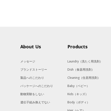
About Us
Products
メッセージ
Laundry
（洗たく用洗剤）
ブランドストーリー
Dish
（食器用洗剤）
製品へのこだわり
Cleaning
（住居用洗剤）
パッケージへのこだわり
Baby
（ベビー）
動物実験をしない
Kids
（キッズ）
遺伝子組み換えでない
Body
（ボディ）
Hair
（ヘア）