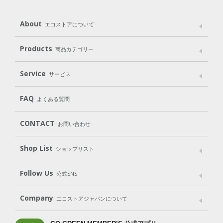
About
エコストアについて
メッセージ
ブランドストーリー
製品へのこだわり
Products
商品カテゴリー
パッケージへのこだわり
動物実験をしない
Laundry
Dish
（洗たく用洗剤）
（食器用洗剤）
Service
サービス
遺伝子組み換えでない
Cleaning
Baby
Kids
（住居用洗剤）
（ベビー）
（キッズ）
User Guide
My Page
Mail Magazine
FAQ
よくある質問
Body
Hair
Oral care
（ボディ）
（ヘア）
（オーラルケア）
Subscription（定期便）
CONTACT
お問い合わせ
Goods
Kit
（グッズ）
（WEB限定キット）
Shop List
Gift set
ショップリスト
（ギフトセット）
Shop List
GO GREEN CARD
Follow Us
公式SNS
LINE＠
Instagram
Facebook
X
Company
エコストアジャパンについて
会社案内
ご利用規約
プライバシーポリシー