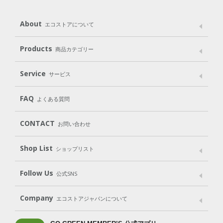
About
エコストアについて
メッセージ
ブランドストーリー
製品へのこだわり
Products
商品カテゴリー
パッケージへのこだわり
動物実験をしない
Laundry
Dish
（洗たく用洗剤）
（食器用洗剤）
Service
サービス
遺伝子組み換えでない
Cleaning
Baby
Kids
（住居用洗剤）
（ベビー）
（キッズ）
User Guide
My Page
Mail Magazine
FAQ
よくある質問
Body
Hair
Oral care
（ボディ）
（ヘア）
（オーラルケア）
Subscription（定期便）
CONTACT
お問い合わせ
Goods
Kit
（グッズ）
（WEB限定キット）
Shop List
Gift set
ショップリスト
（ギフトセット）
Shop List
GO GREEN CARD
Follow Us
公式SNS
LINE＠
Instagram
Facebook
X
Company
エコストアジャパンについて
会社案内
ご利用規約
プライバシーポリシー