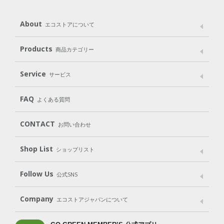
About
エコストアについて
メッセージ
ブランドストーリー
製品へのこだわり
Products
商品カテゴリー
パッケージへのこだわり
動物実験をしない
Laundry
Dish
（洗たく用洗剤）
（食器用洗剤）
Service
サービス
遺伝子組み換えでない
Cleaning
Baby
Kids
（住居用洗剤）
（ベビー）
（キッズ）
User Guide
My Page
Mail Magazine
FAQ
よくある質問
Body
Hair
Oral care
（ボディ）
（ヘア）
（オーラルケア）
Subscription（定期便）
CONTACT
お問い合わせ
Goods
Kit
（グッズ）
（WEB限定キット）
Shop List
Gift set
ショップリスト
（ギフトセット）
Shop List
GO GREEN CARD
Follow Us
公式SNS
LINE＠
Instagram
Facebook
X
Company
エコストアジャパンについて
会社案内
ご利用規約
プライバシーポリシー