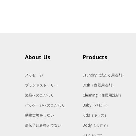
About Us
Products
メッセージ
Laundry
（洗たく用洗剤）
ブランドストーリー
Dish
（食器用洗剤）
製品へのこだわり
Cleaning
（住居用洗剤）
パッケージへのこだわり
Baby
（ベビー）
動物実験をしない
Kids
（キッズ）
遺伝子組み換えでない
Body
（ボディ）
Hair
（ヘア）