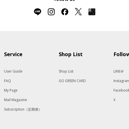
Service
Shop List
Follo
User Guide
Shop List
LINE＠
FAQ
GO GREEN CARD
Instagra
My Page
Faceboo
Mail Magazine
X
Subscription（定期便）