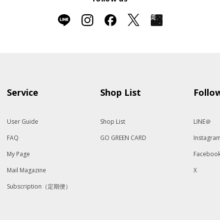
Service
Shop List
Follo
User Guide
Shop List
LINE＠
FAQ
GO GREEN CARD
Instagra
My Page
Faceboo
Mail Magazine
X
Subscription（定期便）