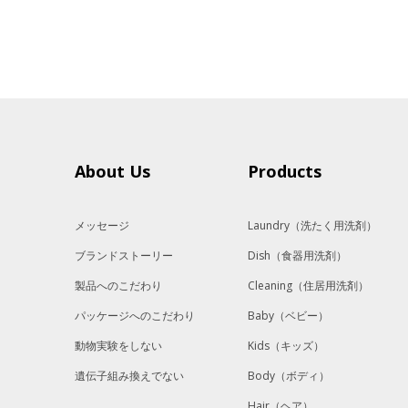
About Us
Products
メッセージ
Laundry
（洗たく用洗剤）
ブランドストーリー
Dish
（食器用洗剤）
製品へのこだわり
Cleaning
（住居用洗剤）
パッケージへのこだわり
Baby
（ベビー）
動物実験をしない
Kids
（キッズ）
遺伝子組み換えでない
Body
（ボディ）
Hair
（ヘア）