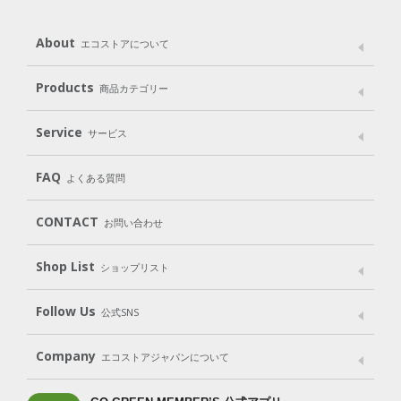
About
エコストアについて
メッセージ
ブランドストーリー
製品へのこだわり
Products
商品カテゴリー
パッケージへのこだわり
動物実験をしない
Laundry
Dish
（洗たく用洗剤）
（食器用洗剤）
Service
サービス
遺伝子組み換えでない
Cleaning
Baby
Kids
（住居用洗剤）
（ベビー）
（キッズ）
User Guide
My Page
Mail Magazine
FAQ
よくある質問
Body
Hair
Oral care
（ボディ）
（ヘア）
（オーラルケア）
Subscription（定期便）
CONTACT
お問い合わせ
Goods
Kit
（グッズ）
（WEB限定キット）
Shop List
Gift set
ショップリスト
（ギフトセット）
Shop List
GO GREEN CARD
Follow Us
公式SNS
LINE＠
Instagram
Facebook
X
Company
エコストアジャパンについて
会社案内
ご利用規約
プライバシーポリシー