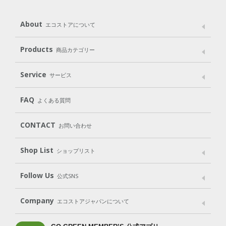
About
エコストアについて
メッセージ
ブランドストーリー
製品へのこだわり
Products
商品カテゴリー
パッケージへのこだわり
動物実験をしない
Laundry
Dish
（洗たく用洗剤）
（食器用洗剤）
Service
サービス
遺伝子組み換えでない
Cleaning
Baby
Kids
（住居用洗剤）
（ベビー）
（キッズ）
User Guide
My Page
Mail Magazine
FAQ
よくある質問
Body
Hair
Oral care
（ボディ）
（ヘア）
（オーラルケア）
Subscription（定期便）
CONTACT
お問い合わせ
Goods
Kit
（グッズ）
（WEB限定キット）
Shop List
Gift set
ショップリスト
（ギフトセット）
Shop List
GO GREEN CARD
Follow Us
公式SNS
LINE＠
Instagram
Facebook
X
Company
エコストアジャパンについて
会社案内
ご利用規約
プライバシーポリシー