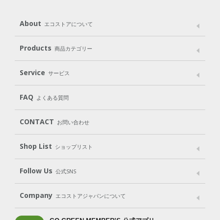
About
エコストアについて
メッセージ
ブランドストーリー
製品へのこだわり
Products
商品カテゴリー
パッケージへのこだわり
動物実験をしない
Laundry
Dish
（洗たく用洗剤）
（食器用洗剤）
Service
サービス
遺伝子組み換えでない
Cleaning
Baby
Kids
（住居用洗剤）
（ベビー）
（キッズ）
User Guide
My Page
Mail Magazine
FAQ
よくある質問
Body
Hair
Oral care
（ボディ）
（ヘア）
（オーラルケア）
Subscription（定期便）
CONTACT
お問い合わせ
Goods
Kit
（グッズ）
（WEB限定キット）
Shop List
Gift set
ショップリスト
（ギフトセット）
Shop List
GO GREEN CARD
Follow Us
公式SNS
LINE＠
Instagram
Facebook
X
Company
エコストアジャパンについて
会社案内
ご利用規約
プライバシーポリシー