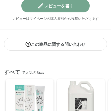
レビューを書く
レビューはマイページの購入履歴から投稿いただけます
【ご使用方法】
この商品に関する問い合わせ
●素材の特性上、色落ちや毛羽落ちします。
●くずとりネットと洗濯ネットを併用し、単独洗いをしてくだ
さい。
●塩素系漂白剤、蛍光増白剤入りの洗剤は使用しないでくださ
い。
すべて
●濡らしたり、汗などで湿った状態のタオルを放置しますと、
で人気の商品
他の製品に色移り・色落ちする場合があります。
●パイル糸が引き抜けた場合は、引っ張らずにその部分をハサ
ミでカットしてください。
●タンブル乾燥を避け、洗濯後はすぐに形を整えて干してくだ
さい。
【商品サイズ】