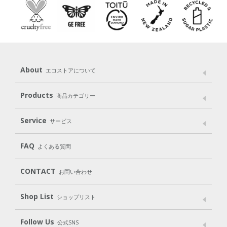
About
エコストアについて
メッセージ
ブランドストーリー
製品へのこだわり
Products
商品カテゴリー
パッケージへのこだわり
動物実験をしない
Laundry
Dish
（洗たく用洗剤）
（食器用洗剤）
Service
サービス
遺伝子組み換えでない
Cleaning
Baby
Kids
（住居用洗剤）
（ベビー）
（キッズ）
User Guide
My Page
Mail Magazine
FAQ
よくある質問
Body
Hair
Oral care
（ボディ）
（ヘア）
（オーラルケア）
Subscription（定期便）
CONTACT
お問い合わせ
Goods
Kit
（グッズ）
（WEB限定キット）
Shop List
Gift set
ショップリスト
（ギフトセット）
Shop List
GO GREEN CARD
Follow Us
公式SNS