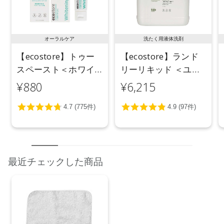
縦25cm×横25cm
【全成分】
綿100%
オーラルケア
洗たく用液体洗剤
【ecostore】トゥー
【ecostore】ランド
【原産国】
中国
スペースト＜ホワイ
リーリキッド ＜ユー
トニング＞ 100g
カリ＞ 5L
¥880
¥6,215
【メーカー品番】
店舗でお問い合わせの際には、下記品番をお伝え下さい。
4570106721155
※通常はご注文より１～３営業日での発送となります。
商品によっては、お届けまで１～２週間かかる場合がござい
ますので予めご了承ください。
最近チェックした商品
●パッケージはリニューアル等の理由により、写真と異なる場
合がございます。
●パッケージのリニューアル等の理由により、成分・処方が記
載と異なる場合がございます。
●予告なくパッケージ仕様が変更になる場合がございます。