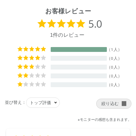
お客様レビュー
【ご使用方法】
●素材の特性上、色落ちや毛羽落ちします。
●くずとりネットと洗濯ネットを併用し、単独洗いをしてくだ
さい。
●塩素系漂白剤、蛍光増白剤入りの洗剤は使用しないでくださ
い。
●濡らしたり、汗などで湿った状態のタオルを放置しますと、
他の製品に色移り・色落ちする場合があります。
●パイル糸が引き抜けた場合は、引っ張らずにその部分をハサ
ミでカットしてください。
●タンブル乾燥を避け、洗濯後はすぐに形を整えて干してくだ
さい。