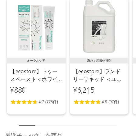
オーラルケア
洗たく用液体洗剤
【ecostore】トゥー
【ecostore】ランド
スペースト＜ホワイ
リーリキッド ＜ユー
トニング＞ 100g
カリ＞ 5L
¥880
¥6,215
最近チェックした商品