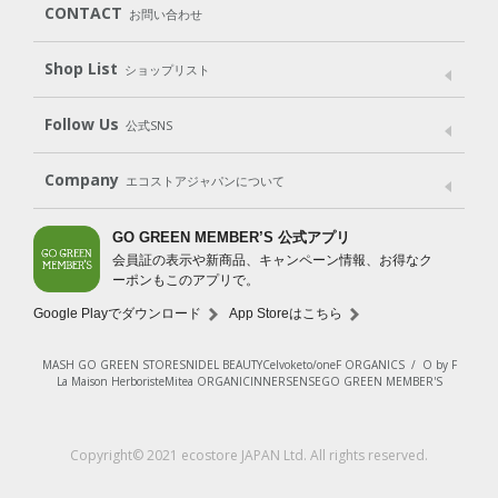
CONTACT
お問い合わせ
Goods
Kit
（グッズ）
（WEB限定キット）
Shop List
Gift set
ショップリスト
（ギフトセット）
Shop List
GO GREEN CARD
Follow Us
公式SNS
LINE＠
Instagram
Facebook
X
Company
エコストアジャパンについて
会社案内
ご利用規約
プライバシーポリシー
GO GREEN MEMBER’S 公式アプリ
会員証の表示や新商品、キャンペーン情報、お得なク
特定商取引法に基づく表示
免責事項
ーポンもこのアプリで。
法人会員サービス
New Zealand Site
採用情報
Google Playでダウンロード
App Storeはこちら
MASH GO GREEN STORE
SNIDEL BEAUTY
Celvoke
to/one
F ORGANICS
/
O by F
La Maison Herboriste
Mitea ORGANIC
INNERSENSE
GO GREEN MEMBER'S
レビューを見る
Copyright© 2021 ecostore JAPAN Ltd. All rights reserved.
カートに入れる
¥1,650
（税込）