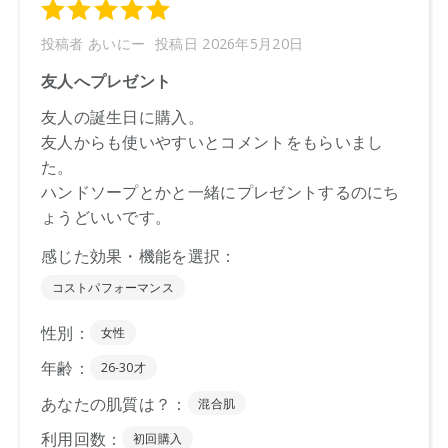
【商品サイズ】
全長80×幅34
【全成分】
綿100%
【原産国】
中国
【メーカー品番】
店舗でお問い合わせの際には、下記品番をお伝え下さい。
4570106721162
※通常はご注文より１～３営業日での発送となります。
商品によっては、お届けまで１～２週間かかる場合がござい
ますので予めご了承ください。
●パッケージはリニューアル等の理由により、写真と異なる場
合がございます。
●パッケージのリニューアル等の理由により、成分・処方が記
載と異なる場合がございます。