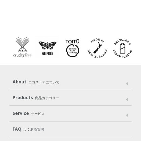
About
エコストアについて
メッセージ
ブランドストーリー
製品へのこだわり
Products
商品カテゴリー
パッケージへのこだわり
動物実験をしない
Laundry
Dish
（洗たく用洗剤）
（食器用洗剤）
Service
サービス
遺伝子組み換えでない
Cleaning
Baby
Kids
（住居用洗剤）
（ベビー）
（キッズ）
User Guide
My Page
Mail Magazine
FAQ
よくある質問
Body
Hair
Oral care
（ボディ）
（ヘア）
（オーラルケア）
Subscription（定期便）