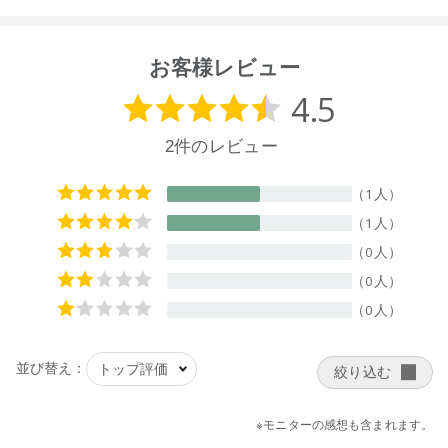
お客様レビュー
【ご使用方法】
●素材の特性上、色落ちや毛羽落ちします。
●くずとりネットと洗濯ネットを併用し、単独洗いをしてくだ
さい。
●塩素系漂白剤、蛍光増白剤入りの洗剤は使用しないでくださ
い。
●濡らしたり、汗などで湿った状態のタオルを放置しますと、
他の製品に色移り・色落ちする場合があります。
●パイル糸が引き抜けた場合は、引っ張らずにその部分をハサ
ミでカットしてください。
●タンブル乾燥を避け、洗濯後はすぐに形を整えて干してくだ