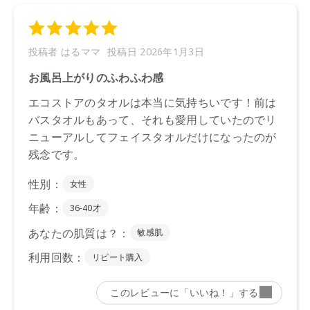
さい。
【商品サイズ】
全長80×幅34
【全成分】
綿100%
【原産国】
中国
【メーカー品番】
店舗でお問い合わせの際には、下記品番をお伝え下さい。
4570106721179
※通常はご注文より１～３営業日での発送となります。
商品によっては、お届けまで１～２週間かかる場合がござい
ますので予めご了承ください。
●パッケージはリニューアル等の理由により、写真と異なる場
合がございます。