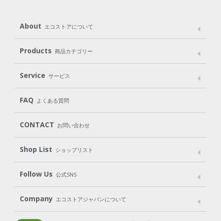
About
エコストアについて
メッセージ
ブランドストーリー
製品へのこだわり
Products
商品カテゴリー
パッケージへのこだわり
動物実験をしない
Laundry
Dish
（洗たく用洗剤）
（食器用洗剤）
Service
サービス
遺伝子組み換えでない
Cleaning
Baby
Kids
（住居用洗剤）
（ベビー）
（キッズ）
User Guide
My Page
Mail Magazine
FAQ
よくある質問
Body
Hair
Oral care
（ボディ）
（ヘア）
（オーラルケア）
Subscription（定期便）
CONTACT
お問い合わせ
Goods
Kit
（グッズ）
（WEB限定キット）
Shop List
Gift set
ショップリスト
（ギフトセット）
Shop List
GO GREEN CARD
Follow Us
公式SNS
LINE＠
Instagram
Facebook
X
Company
エコストアジャパンについて
会社案内
ご利用規約
プライバシーポリシー