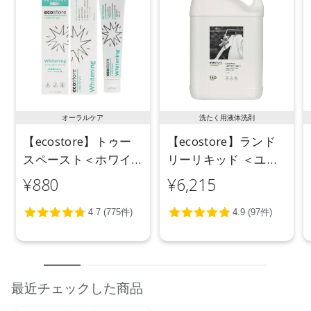
オーラルケア
洗たく用液体洗剤
【ecostore】トゥー
【ecostore】ランド
スペースト＜ホワイ
リーリキッド ＜ユー
トニング＞ 100g
カリ＞ 5L
¥880
¥6,215
最近チェックした商品