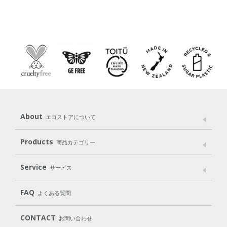
About
エコストアについて
メッセージ
ブランドストーリー
製品へのこだわり
Products
商品カテゴリー
パッケージへのこだわり
動物実験をしない
Laundry
Dish
（洗たく用洗剤）
（食器用洗剤）
Service
サービス
遺伝子組み換えでない
Cleaning
Baby
Kids
（住居用洗剤）
（ベビー）
（キッズ）
User Guide
My Page
Mail Magazine
FAQ
よくある質問
Body
Hair
Oral care
（ボディ）
（ヘア）
（オーラルケア）
Subscription（定期便）
CONTACT
お問い合わせ
Goods
Kit
（グッズ）
（WEB限定キット）