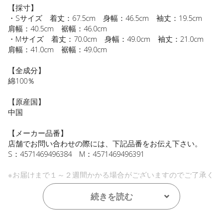
【採寸】
・Sサイズ 着丈：67.5cm 身幅：46.5cm 袖丈：19.5cm
肩幅：40.5cm 裾幅：46.0cm
・Mサイズ 着丈：70.0cm 身幅：49.0cm 袖丈：21.0cm
肩幅：41.0cm 裾幅：49.0cm
【全成分】
綿100％
【原産国】
中国
【メーカー品番】
店舗でお問い合わせの際には、下記品番をお伝え下さい。
S：4571469496384 M：4571469496391
※お届けまで１～２週間かかる場合がございますのでご了承く
ださい。
続きを読む
●パッケージはリニューアル等の理由により、写真と異なる場
合がございます。