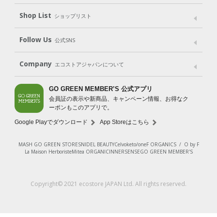
Shop List
Gift set
ショップリスト
（ギフトセット）
Shop List
GO GREEN CARD
Follow Us
公式SNS
LINE＠
Instagram
Facebook
X
Company
エコストアジャパンについて
会社案内
ご利用規約
プライバシーポリシー
GO GREEN MEMBER’S 公式アプリ
会員証の表示や新商品、キャンペーン情報、お得なク
特定商取引法に基づく表示
免責事項
ーポンもこのアプリで。
法人会員サービス
New Zealand Site
採用情報
Google Playでダウンロード
App Storeはこちら
MASH GO GREEN STORE
SNIDEL BEAUTY
Celvoke
to/one
F ORGANICS
/
O by F
La Maison Herboriste
Mitea ORGANIC
INNERSENSE
GO GREEN MEMBER'S
Copyright© 2021 ecostore JAPAN Ltd. All rights reserved.
¥3,300
（税込）
カートに入れる