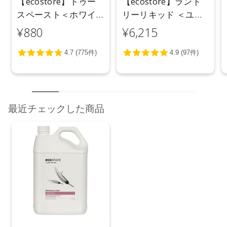
【ecostore】トゥー
【ecostore】ランド
スペースト＜ホワイ
リーリキッド ＜ユー
トニング＞ 100g
カリ＞ 5L
¥880
¥6,215
最近チェックした商品