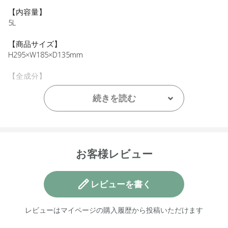
【内容量】
5L
【商品サイズ】
H295×W185×D135mm
【全成分】
水、ココアルキル硫酸Ｎａ、ヤシ油アルキルグルコシド、デ
シルグルコシド、塩化Ｎａ、ラウロアンホ酢酸Ｎａ、ベタイ
続きを読む
ン、ニューサイランエキス、グリセリン、シア脂、オレイン
酸グリセリル、ヒドロキシプロピルグアーヒドロキシプロピ
ルトリモニウムクロリド、グルタミン酸ジ酢酸４Ｎａ、クエ
ン酸、デヒドロ酢酸、ベンジルアルコール、香料
お客様レビュー
【原産国】
ニュージーランド
レビューを書く
【メーカー品番】
店舗でお問い合わせの際には、下記品番をお伝え下さい。
レビューはマイページの購入履歴から投稿いただけます
4571649064334