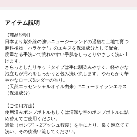
アイテム説明
【商品説明】
日本より紫外線の強いニュージーランドの過酷な土地で育つ
麻科植物「ハラケケ*」のエキスを保湿成分として配合。
度重なる手洗いで荒れやすい手肌をしっとりやさしく洗い上
げます。
さらっとしたリキッドタイプは手に馴染みやすく、軽やかな
泡立ちが汚れをしっかりと包み洗い流します。やわらかく華
やかなローズ&シダーの香り。
（天然エッセンシャルオイル由来）*ニューサイランエキス
（保湿成分）
【ご使用方法】
使用済みポンプボトルもしくは清潔な空のポンプボトルに詰
め替えてご使用ください。
適量（ポンプ1～2プッシュ程度）を手にとり、良く泡立てて
洗い、その後洗い流してください。