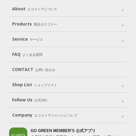
About
エコストアについて
メッセージ
ブランドストーリー
製品へのこだわり
Products
商品カテゴリー
パッケージへのこだわり
動物実験をしない
Laundry
Dish
（洗たく用洗剤）
（食器用洗剤）
Service
サービス
遺伝子組み換えでない
Cleaning
Baby
Kids
（住居用洗剤）
（ベビー）
（キッズ）
User Guide
My Page
Mail Magazine
FAQ
よくある質問
Body
Hair
Oral care
（ボディ）
（ヘア）
（オーラルケア）
Subscription（定期便）
CONTACT
お問い合わせ
Goods
Kit
（グッズ）
（WEB限定キット）
Shop List
Gift set
ショップリスト
（ギフトセット）
Shop List
GO GREEN CARD
Follow Us
公式SNS
LINE＠
Instagram
Facebook
X
Company
エコストアジャパンについて
会社案内
ご利用規約
プライバシーポリシー
GO GREEN MEMBER’S 公式アプリ