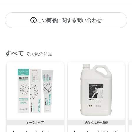
【店舗発売日】
ecostore 2025/1/15
CosmeKitchen 2025/1/22
この商品に関する問い合わせ
Biople 2025/1/22
※店舗での取り扱いや詳しい在庫状況につきましては、各店舗
にお問い合わせください。
※発売日は予告なく変更する可能性がございます。予めご了承
すべて
で人気の商品
ください。
※通常はご注文より１～３営業日での発送となります。
商品によっては、お届けまで１～２週間かかる場合がござい
ますので予めご了承ください。
※代引き不可商品です。別の決済方法をご選択ください。
●パッケージはリニューアル等の理由により、写真と異なる場
合がございます。
●パッケージのリニューアル等の理由により、成分・処方が記
載と異なる場合がございます。
●予告なくパッケージ仕様が変更になる場合がございます。
オーラルケア
洗たく用液体洗剤