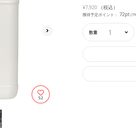
¥7,920
（税込）
72pt
獲得予定ポイント：
(1
1
52