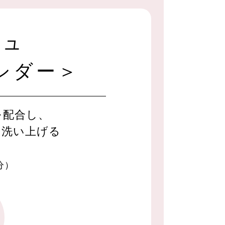
シュ
シダー＞
を配合し、
く洗い上げる
分）