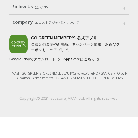
Shop List
GO GREEN CARD
Follow Us
公式SNS
LINE＠
Instagram
Facebook
X
Company
エコストアジャパンについて
会社案内
ご利用規約
プライバシーポリシー
GO GREEN MEMBER’S 公式アプリ
会員証の表示や新商品、キャンペーン情報、お得なク
特定商取引法に基づく表示
免責事項
ーポンもこのアプリで。
法人会員サービス
New Zealand Site
採用情報
Google Playでダウンロード
App Storeはこちら
MASH GO GREEN STORE
SNIDEL BEAUTY
Celvoke
to/one
F ORGANICS
/
O by F
La Maison Herboriste
Mitea ORGANIC
INNERSENSE
GO GREEN MEMBER'S
Copyright© 2021 ecostore JAPAN Ltd. All rights reserved.
¥1,650
（税込）
入荷お知らせ登録