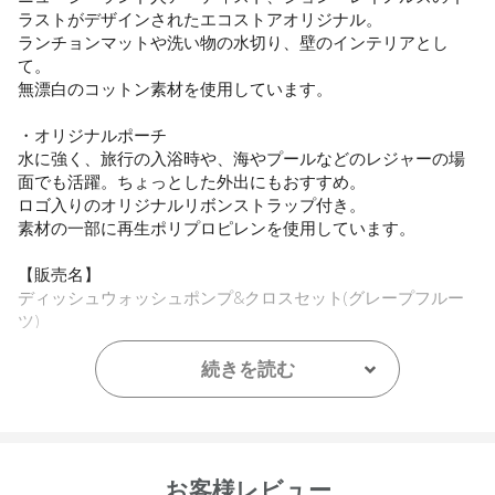
ラストがデザインされたエコストアオリジナル。
ランチョンマットや洗い物の水切り、壁のインテリアとし
て。
無漂白のコットン素材を使用しています。
・オリジナルポーチ
水に強く、旅行の入浴時や、海やプールなどのレジャーの場
面でも活躍。ちょっとした外出にもおすすめ。
ロゴ入りのオリジナルリボンストラップ付き。
素材の一部に再生ポリプロピレンを使用しています。
【販売名】
ディッシュウォッシュポンプ&クロスセット(グレープフルー
ツ)
【ご使用方法】
続きを読む
【ディッシュウォッシュ リキッド ポンプ】
ぬれたスポンジ等に適量をとってお使いください。（1プッシ
ュは約2ml）
【テーブル&キッチンクロス】
お客様レビュー