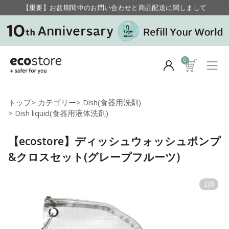
【重要】お盆期間中のお問い合わせと商品配送に関しまして
毎月お得にポイントが貯まる！ “月のポイントアップデー”
0
トップ
>
カテゴリー
>
Dish(食器用洗剤)
>
Dish liquid(食器用液体洗剤)
【ecostore】ディッシュウォッシュポンプ
&クロスセット(グレープフルーツ)
1
|
8