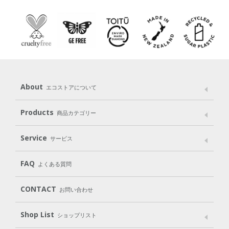
About
エコストアについて
メッセージ
ブランドストーリー
製品へのこだわり
Products
商品カテゴリー
パッケージへのこだわり
動物実験をしない
Laundry
Dish
（洗たく用洗剤）
（食器用洗剤）
Service
サービス
遺伝子組み換えでない
Cleaning
Baby
Kids
（住居用洗剤）
（ベビー）
（キッズ）
User Guide
My Page
Mail Magazine
FAQ
よくある質問
Body
Hair
Oral care
（ボディ）
（ヘア）
（オーラルケア）
Subscription（定期便）
CONTACT
お問い合わせ
Goods
Kit
（グッズ）
（WEB限定キット）
Shop List
Gift set
ショップリスト
（ギフトセット）