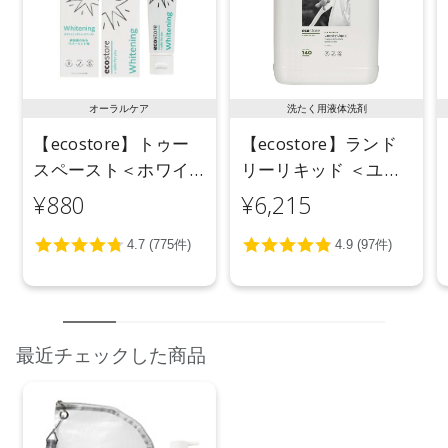
【テーブル＆キッチンクロス】中国
【メーカー品番】
店舗でお問い合わせの際には、下記品番をお伝え下さい。
4571649071950
オーラルケア
洗たく用液体洗剤
【店舗発売日】
【ecostore】トゥー
【ecostore】ランド
CosmeKitchen 2026/4/1
スペースト＜ホワイ
リーリキッド ＜ユー
Biople 2026/4/1
ecostore 2026/4/1
トニング＞ 100g
カリ＞ 5L
¥880
¥6,215
※店舗での取り扱いや詳しい在庫状況につきましては、各店舗
にお問い合わせください。
※発売日は予告なく変更する可能性がございます。予めご了承
ください。
※通常はご注文より１～３営業日での発送となります。
商品によっては、お届けまで１～２週間かかる場合がござい
最近チェックした商品
ますので予めご了承ください。
●パッケージはリニューアル等の理由により、写真と異なる場
合がございます。
●パッケージのリニューアル等の理由により、成分・処方が記