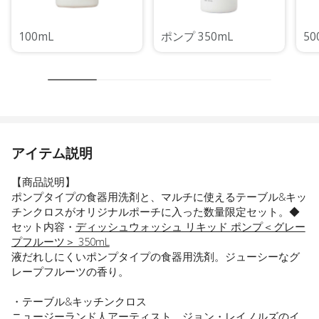
100mL
ポンプ 350mL
50
アイテム説明
【商品説明】
ポンプタイプの食器用洗剤と、マルチに使えるテーブル&キッ
チンクロスがオリジナルポーチに入った数量限定セット。◆
セット内容・
ディッシュウォッシュ リキッド ポンプ＜グレー
プフルーツ＞ 350mL
液だれしにくいポンプタイプの食器用洗剤。ジューシーなグ
レープフルーツの香り。
・テーブル&キッチンクロス
ニュージーランド人アーティスト、ジョン・レイノルズのイ