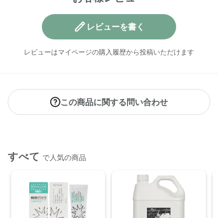
・キッチンの生活感をさっと目隠し
・洗い物の水切り
・ランチョンマットや壁のインテリアとして
レビューを書く
【内容量】
レビューはマイページの購入履歴から投稿いただけます
・ディッシュウォッシュ リキッド ポンプ＜グレープフルーツ
＞ 350mL×1本
・テーブル＆キッチンクロス×1枚
【商品サイズ】
この商品に関する問い合わせ
ポーチ
外寸:約W200×D57×H255mm
テーブル×キッチンクロス
縦 69 cm × 横 50 cm
すべて
で人気の商品
【成分】
商品ページをご確認ください。
【原産国】
【ディッシュウォッシュリキッドポンプ】ニュージーランド