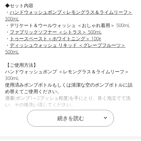
◆セット内容
・
ハンドウォッシュポンプ＜レモングラス＆ライムリーフ＞
300mL
・デリケート＆ウールウォッシュ ＜おしゃれ着用＞ 500mL
・
ファブリックソフナー ＜シトラス＞ 500mL
・
トゥースペースト＜ホワイトニング＞ 100g
・
ディッシュウォッシュ リキッド ＜グレープフルーツ＞
500mL
【ご使用方法】
ハンドウォッシュポンプ ＜レモングラス＆ライムリーフ＞
300mL
使用済みポンプボトルもしくは清潔な空のポンプボトルに詰
め替えてご使用ください。
適量(ポンプ1～2プッシュ程度)を手にとり、良く泡立てて洗
い、その後洗い流してください。
＜デリケート＆ウールウォッシュ＞
続きを読む
洗濯量、汚れに応じて使用量を調整してください。ドラム式
洗濯機はお手持ちの取扱説明書に従ってお使いください。
※洗濯前には、必ず衣類の『取り扱い絵表示』で、「洗えるも