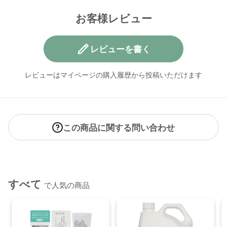
の」「洗えないもの」をご確認ください。
お客様レビュー
＜ファブリックソフナー(シトラス)＞
洗濯量に応じて使用量を調整してください。一般の洗濯機：
水量45Lに対しキャップ1杯
レビューを書く
＜トゥースペースト（ホワイトニング）＞
レビューはマイページの購入履歴から投稿いただけます
適量を歯ブラシにとり、ブラッシングしながら歯と歯ぐきを
清掃してください。
＜ディッシュウォッシュリキッド（グレープフルーツ）＞
スポンジに原液を適量つけて泡立ててお使いください。
この商品に関する問い合わせ
【内容量】
・ハンドウォッシュポンプ＜レモングラス＆ライムリーフ＞
300mL
・デリケート＆ウールウォッシュ ＜おしゃれ着用＞ 500mL
すべて
で人気の商品
・ファブリックソフナー ＜シトラス＞ 500mL
・トゥースペースト＜ホワイトニング＞ 100g
・ディッシュウォッシュ リキッド ＜グレープフルーツ＞
500mL