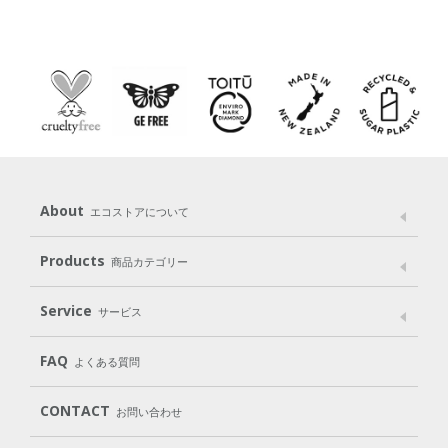
About
エコストアについて
メッセージ
ブランドストーリー
製品へのこだわり
Products
商品カテゴリー
パッケージへのこだわり
動物実験をしない
Laundry
Dish
（洗たく用洗剤）
（食器用洗剤）
Service
サービス
遺伝子組み換えでない
Cleaning
Baby
Kids
（住居用洗剤）
（ベビー）
（キッズ）
User Guide
My Page
Mail Magazine
FAQ
よくある質問
Body
Hair
Oral care
（ボディ）
（ヘア）
（オーラルケア）
Subscription（定期便）
CONTACT
お問い合わせ
Goods
Kit
（グッズ）
（WEB限定キット）