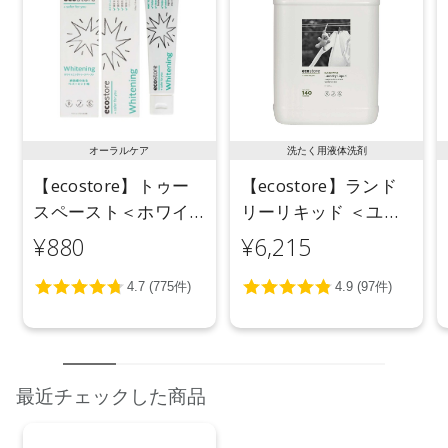
【全成分】
各商品ページをご確認ください。
【原産国】
ニュージーランド
【メーカー品番】
オーラルケア
洗たく用液体洗剤
店舗でお問い合わせの際には、下記品番をお伝え下さい。
【ecostore】トゥー
【ecostore】ランド
4573623431941
スペースト＜ホワイ
リーリキッド ＜ユー
※通常はご注文より１～３営業日での発送となります。
トニング＞ 100g
カリ＞ 5L
¥880
¥6,215
商品によっては、お届けまで１～２週間かかる場合がござい
ますので予めご了承ください。
●パッケージはリニューアル等の理由により、写真と異なる場
合がございます。
●パッケージのリニューアル等の理由により、成分・処方が記
載と異なる場合がございます。
最近チェックした商品
●予告なくパッケージ仕様が変更になる場合がございます。