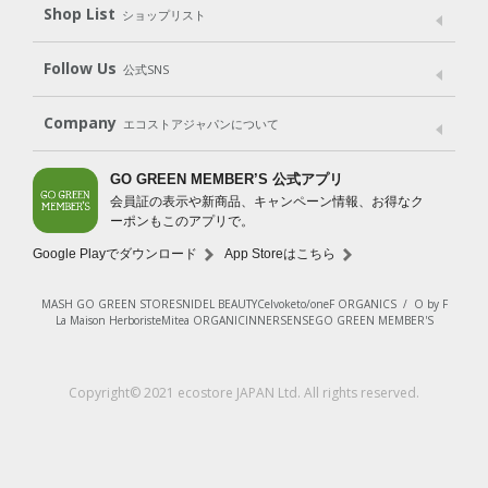
Shop List
Gift set
ショップリスト
（ギフトセット）
Shop List
GO GREEN CARD
Follow Us
公式SNS
LINE＠
Instagram
Facebook
X
Company
エコストアジャパンについて
会社案内
ご利用規約
プライバシーポリシー
GO GREEN MEMBER’S 公式アプリ
会員証の表示や新商品、キャンペーン情報、お得なク
特定商取引法に基づく表示
免責事項
ーポンもこのアプリで。
法人会員サービス
New Zealand Site
採用情報
Google Playでダウンロード
App Storeはこちら
MASH GO GREEN STORE
SNIDEL BEAUTY
Celvoke
to/one
F ORGANICS
/
O by F
La Maison Herboriste
Mitea ORGANIC
INNERSENSE
GO GREEN MEMBER'S
Copyright© 2021 ecostore JAPAN Ltd. All rights reserved.