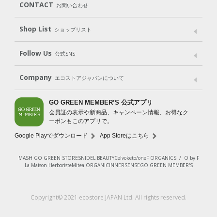
CONTACT
お問い合わせ
Goods
Kit
（グッズ）
（WEB限定キット）
Shop List
Gift set
ショップリスト
（ギフトセット）
Shop List
GO GREEN CARD
Follow Us
公式SNS
LINE＠
Instagram
Facebook
X
Company
エコストアジャパンについて
会社案内
ご利用規約
プライバシーポリシー
GO GREEN MEMBER’S 公式アプリ
会員証の表示や新商品、キャンペーン情報、お得なク
特定商取引法に基づく表示
免責事項
ーポンもこのアプリで。
法人会員サービス
New Zealand Site
採用情報
Google Playでダウンロード
App Storeはこちら
MASH GO GREEN STORE
SNIDEL BEAUTY
Celvoke
to/one
F ORGANICS
/
O by F
La Maison Herboriste
Mitea ORGANIC
INNERSENSE
GO GREEN MEMBER'S
Copyright© 2021 ecostore JAPAN Ltd. All rights reserved.
¥5,830
（税込）
入荷お知らせ登録