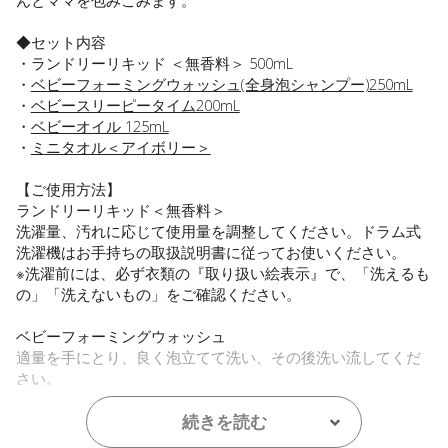
んとママを包みこみます。
◆セット内容
・ランドリーリキッド ＜無香料＞ 500mL
・
ベビーフォーミングウォッシュ(全身泡シャンプー)250mL
・
ベビースリーピータイム200mL
・
ベビーオイル 125mL
・
ミニタオル＜アイボリー＞
【ご使用方法】
ランドリーリキッド＜無香料＞
洗濯量、汚れに応じて使用量を調整してください。ドラム式
洗濯機はお手持ちの取扱説明書に従ってお使いください。
※洗濯前には、必ず衣類の『取り扱い絵表示』で、「洗えるも
の」「洗えないもの」をご確認ください。
ベビーフォーミングウォッシュ
適量を手にとり、良く泡立てて洗い、その後洗い流してくだ
さい。
※生後6か月以降からのご使用を推奨しております。
続きを読む
ベビースリーピータイム