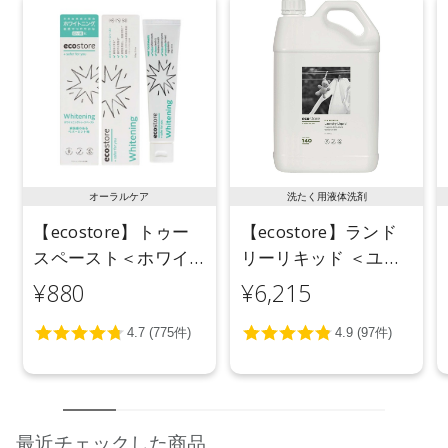
【メーカー品番】
店舗でお問い合わせの際には、下記品番をお伝え下さい。
4573623431958
※通常はご注文より１～３営業日での発送となります。
商品によっては、お届けまで１～２週間かかる場合がござい
ますので予めご了承ください。
●パッケージはリニューアル等の理由により、写真と異なる場
合がございます。
オーラルケア
洗たく用液体洗剤
●パッケージのリニューアル等の理由により、成分・処方が記
【ecostore】トゥー
【ecostore】ランド
載と異なる場合がございます。
スペースト＜ホワイ
リーリキッド ＜ユー
●予告なくパッケージ仕様が変更になる場合がございます。
トニング＞ 100g
カリ＞ 5L
¥880
¥6,215
最近チェックした商品