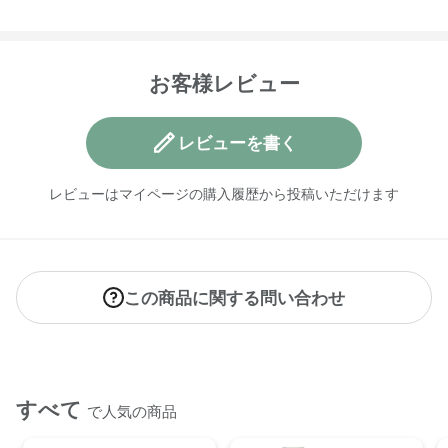
お湯を張った浴槽に数滴入れ入浴してください。※生後6か月
以降からのご使用を推奨しております。
ベビーオイル
お客様レビュー
適量を手にとり、肌に優しくのばしてなじませます。
※生後6か月以降からのご使用を推奨しております。
レビューを書く
【内容量】
・ランドリーリキッド ＜無香料＞ 500mL
レビューはマイページの購入履歴から投稿いただけます
・ベビーフォーミングウォッシュ ＜全身泡シャンプー＞
250mL
・ベビースリーピータイム 200mL
・ベビーオイル 125mL
・ミニタオル＜アイボリー＞
この商品に関する問い合わせ
【全成分】
各商品ページをご確認ください。
【原産国】
すべて
で人気の商品
ニュージーランド