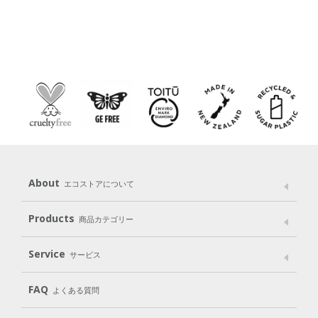
About
エコストアについて
メッセージ
ブランドストーリー
製品へのこだわり
Products
商品カテゴリー
パッケージへのこだわり
動物実験をしない
Laundry
Dish
（洗たく用洗剤）
（食器用洗剤）
Service
サービス
遺伝子組み換えでない
Cleaning
Baby
Kids
（住居用洗剤）
（ベビー）
（キッズ）
User Guide
My Page
Mail Magazine
FAQ
よくある質問
Body
Hair
Oral care
（ボディ）
（ヘア）
（オーラルケア）
Subscription（定期便）