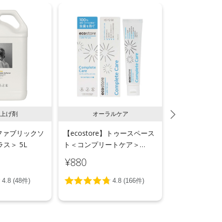
上げ剤
オーラルケア
ラン
e】ファブリックソ
【ecostore】トゥースペース
【ecostor
ス＞ 5L
ト＜コンプリートケア＞
ールウォッシ
100g
用＞リフィルパ
¥880
¥1,540