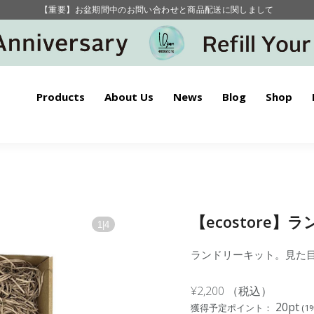
毎月お得にポイントが貯まる！ “月のポイントアップデー”
【重要】お盆期間中のお問い合わせと商品配送に関しまして
毎月お得にポイントが貯まる！ “月のポイントアップデー”
Products
About Us
News
Blog
Shop
【ecostore
1
|
4
ランドリーキット。見た
¥2,200
（税込）
20pt
獲得予定ポイント：
(1