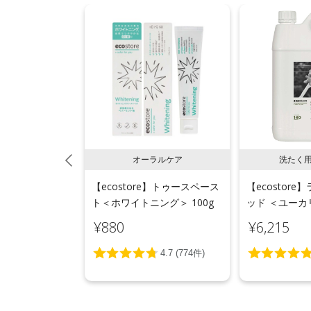
用液体洗剤
オーラルケア
洗たく
e】ランドリーリキ
【ecostore】トゥースペース
【ecostor
 5L
ト＜ホワイトニング＞ 100g
ッド ＜ユーカリ
¥880
¥6,215