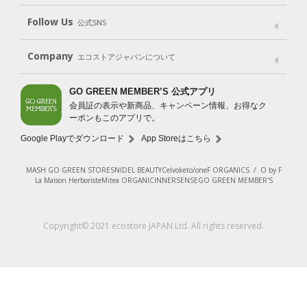
Shop List
GO GREEN CARD
Follow Us
公式SNS
LINE＠
Instagram
Facebook
X
Company
エコストアジャパンについて
会社案内
ご利用規約
プライバシーポリシー
GO GREEN MEMBER’S 公式アプリ
会員証の表示や新商品、キャンペーン情報、お得なク
特定商取引法に基づく表示
免責事項
ーポンもこのアプリで。
法人会員サービス
New Zealand Site
採用情報
Google Playでダウンロード
App Storeはこちら
MASH GO GREEN STORE
SNIDEL BEAUTY
Celvoke
to/one
F ORGANICS
/
O by F
La Maison Herboriste
Mitea ORGANIC
INNERSENSE
GO GREEN MEMBER'S
Copyright© 2021 ecostore JAPAN Ltd. All rights reserved.
¥2,200
（税込）
カートに入れる