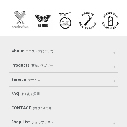
About
エコストアについて
メッセージ
ブランドストーリー
製品へのこだわり
Products
商品カテゴリー
パッケージへのこだわり
動物実験をしない
Laundry
Dish
（洗たく用洗剤）
（食器用洗剤）
Service
サービス
遺伝子組み換えでない
Cleaning
Baby
Kids
（住居用洗剤）
（ベビー）
（キッズ）
User Guide
My Page
Mail Magazine
FAQ
よくある質問
Body
Hair
Oral care
（ボディ）
（ヘア）
（オーラルケア）
Subscription（定期便）
CONTACT
お問い合わせ
Goods
Kit
（グッズ）
（WEB限定キット）
Shop List
Gift set
ショップリスト
（ギフトセット）