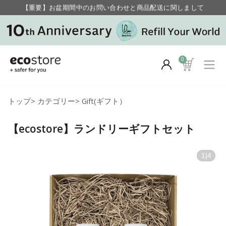
【重要】お盆期間中のお問い合わせと商品配送に関しまして
毎月お得にポイントが貯まる！ “月のポイントアップデー”
0
トップ
>
カテゴリー
>
Gift(ギフト）
【ecostore】ランドリーギフトセット
1
|
4