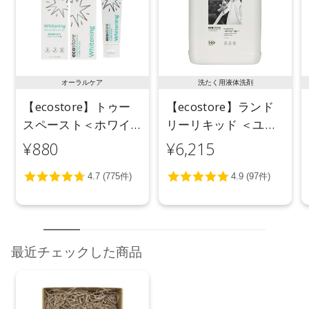
●パッケージはリニューアル等の理由により、写真と異なる場
合がございます。
●パッケージのリニューアル等の理由により、成分・処方が記
載と異なる場合がございます。
●予告なくパッケージ仕様が変更になる場合がございます。
オーラルケア
洗たく用液体洗剤
【ecostore】トゥー
【ecostore】ランド
スペースト＜ホワイ
リーリキッド ＜ユー
トニング＞ 100g
カリ＞ 5L
¥880
¥6,215
最近チェックした商品