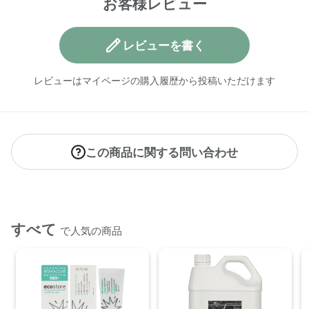
お客様レビュー
【原産国】
ニュージーランド
レビューを書く
【メーカー品番】
店舗でお問い合わせの際には、下記品番をお伝え下さい。
レビューはマイページの購入履歴から投稿いただけます
4573623431996
【店舗発売日】
ecostore(恵比寿) 取り扱いなし
CosmeKitchen 取り扱いなし
この商品に関する問い合わせ
Biople 取り扱いなし
※店舗での取り扱いや詳しい在庫状況につきましては、各店舗
にお問い合わせください。
※発売日は予告なく変更する可能性がございます。予めご了承
すべて
で人気の商品
ください。
※通常はご注文より１～３営業日での発送となります。
商品によっては、お届けまで１～２週間かかる場合がござい
ますので予めご了承ください。