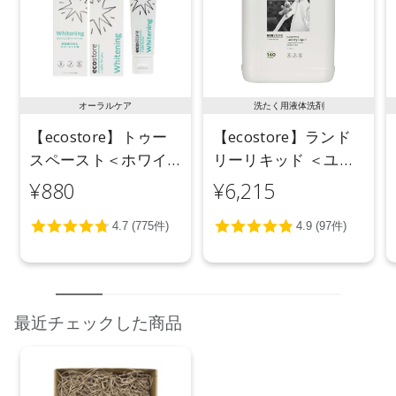
●パッケージはリニューアル等の理由により、写真と異なる場
合がございます。
●パッケージのリニューアル等の理由により、成分・処方が記
載と異なる場合がございます。
●予告なくパッケージ仕様が変更になる場合がございます。
オーラルケア
洗たく用液体洗剤
【ecostore】トゥー
【ecostore】ランド
スペースト＜ホワイ
リーリキッド ＜ユー
トニング＞ 100g
カリ＞ 5L
¥880
¥6,215
最近チェックした商品