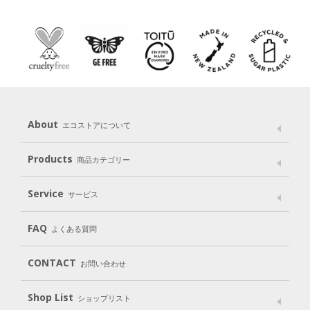
About
エコストアについて
メッセージ
ブランドストーリー
製品へのこだわり
Products
商品カテゴリー
パッケージへのこだわり
動物実験をしない
Laundry
Dish
（洗たく用洗剤）
（食器用洗剤）
Service
サービス
遺伝子組み換えでない
Cleaning
Baby
Kids
（住居用洗剤）
（ベビー）
（キッズ）
User Guide
My Page
Mail Magazine
FAQ
よくある質問
Body
Hair
Oral care
（ボディ）
（ヘア）
（オーラルケア）
Subscription（定期便）
CONTACT
お問い合わせ
Goods
Kit
（グッズ）
（WEB限定キット）
Shop List
Gift set
ショップリスト
（ギフトセット）