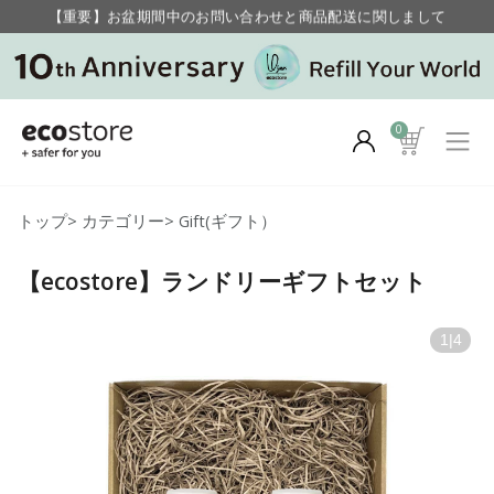
【重要】お盆期間中のお問い合わせと商品配送に関しまして
毎月お得にポイントが貯まる！ “月のポイントアップデー”
0
トップ
>
カテゴリー
>
Gift(ギフト）
【ecostore】ランドリーギフトセット
1
|
4