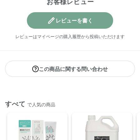
お客様レビュー
【原産国】
ニュージーランド
レビューを書く
【メーカー品番】
店舗でお問い合わせの際には、下記品番をお伝え下さい。
レビューはマイページの購入履歴から投稿いただけます
4573623431996
【店舗発売日】
ecostore(恵比寿) 取り扱いなし
CosmeKitchen 取り扱いなし
この商品に関する問い合わせ
Biople 取り扱いなし
※店舗での取り扱いや詳しい在庫状況につきましては、各店舗
にお問い合わせください。
※発売日は予告なく変更する可能性がございます。予めご了承
すべて
で人気の商品
ください。
※通常はご注文より１～３営業日での発送となります。
商品によっては、お届けまで１～２週間かかる場合がござい
ますので予めご了承ください。