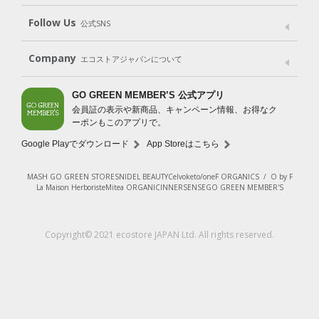
Shop List
GO GREEN CARD
Follow Us
公式SNS
LINE＠
Instagram
Facebook
X
Company
エコストアジャパンについて
会社案内
ご利用規約
プライバシーポリシー
GO GREEN MEMBER’S 公式アプリ
会員証の表示や新商品、キャンペーン情報、お得なク
特定商取引法に基づく表示
免責事項
ーポンもこのアプリで。
法人会員サービス
New Zealand Site
採用情報
Google Playでダウンロード
App Storeはこちら
MASH GO GREEN STORE
SNIDEL BEAUTY
Celvoke
to/one
F ORGANICS
/
O by F
La Maison Herboriste
Mitea ORGANIC
INNERSENSE
GO GREEN MEMBER'S
Copyright© 2021 ecostore JAPAN Ltd. All rights reserved.
¥2,200
（税込）
カートに入れる